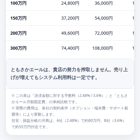
100万円
24,800円
36,000円
19,
150万円
37,200円
54,000円
19,
200万円
49,600円
72,000円
19,
300万円
74,400円
108,000円
19,
ともさかエールは、貴店の努力を搾取しません。売り上
げが増えてもシステム利用料は一定です。
※ この表は「決済金額に対する手数料（2.48% / 3.6%）」と「ともさ
かエール月額固定費」の単純比較です。
※ 実際の費用は、各社の契約条件（オプション・端末費・サポート範
囲等）により変動します。
目安：損益分岐の月商は、A社（2.48%）で約80万円、B社（3.6%）
で約55万円付近です。