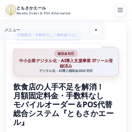
ともさかエール
Mobile Order & POS Alternative
メニュー
×
月額固定・手数料なし / 契約縛りなし
機能
中小企業デジタル化・AI導入支援事業 ITツール登
録済み
なぜ手数料なし？
デジタル化・AI導入補助金2026 対応
料金
飲食店の人手不足を解消！
月額固定料金・手数料なし
設備例
モバイルオーダー＆POS代替
総合システム『ともさかエー
契約条件
ル』