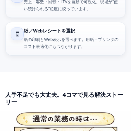
売上・客数・回転・LTVを自動で可視化。現場が“使
い続けられる”粒度に絞っています。
紙／Webレシートを選択
🧾
紙の印刷とWeb表示を選べます。用紙・プリンタの
コスト最適化にもつながります。
人手不足でも大丈夫。4コマで見る解決ストー
リー