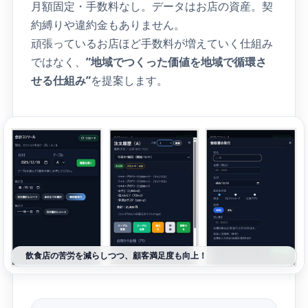
FAQ
月額固定・手数料なし。データはお店の資産。契
約縛りや違約金もありません。
頑張っているお店ほど手数料が増えていく仕組み
導入の流れ
ではなく、
”地域でつくった価値を地域で循環さ
せる仕組み”
を提案します。
お問い合わせ
飲食店の苦労を減らしつつ、顧客満足度も向上！